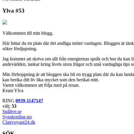
Ylva #53
Välkommen till min blogg.
Här hittar du en plats där det andliga möter vardagen. Bloggen är tän
söker fördjupning.
Jag kommer att skriva om allt från energiernas språk och hur du kan lär
andevärlden, tankar kring livets stora frågor och små vardagliga tips s
Min förhoppning är att bloggen ska bli en trygg plats där du kan landa,
kan berika ditt liv lika mycket som den berikat mitt.
Varmt välkommen att följa med på resan.
Kram Ylva
RING
0939-1147147
välj:
53
Spålive.se
Synskonline.no
Clairvoyant24.dk
SÖK