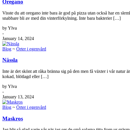
Oregano
Visste du att oregano inte bara är god på pizza utan också har en slem
snabbare bli av med din vinterförkylning. Inte bara bakterier […]
by Ylva
-
January 14, 2024
Blog
~
Örter i egenvård
Nässla
Inte är det skönt att råka bränna sig på den men få växter i vår natur ä
kokad, blötlagd eller […]
by Ylva
-
January 13, 2024
Blog
~
Örter i egenvård
Maskros
Jag blir så glad varje vår när jag ser de små solarna titta fram ur 