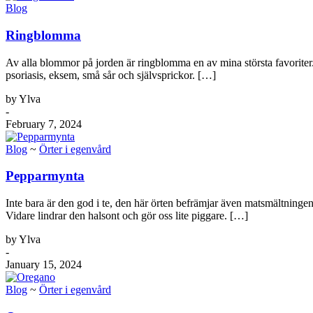
Blog
Ringblomma
Av alla blommor på jorden är ringblomma en av mina största favoriter. 
psoriasis, eksem, små sår och självsprickor. […]
by Ylva
-
February 7, 2024
Blog
~
Örter i egenvård
Pepparmynta
Inte bara är den god i te, den här örten befrämjar även matsmältninge
Vidare lindrar den halsont och gör oss lite piggare. […]
by Ylva
-
January 15, 2024
Blog
~
Örter i egenvård