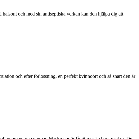
d halsont och med sin antiseptiska verkan kan den hjälpa dig att
truation och efter förlossning, en perfekt kvinnoört och så snart den är
d löften om en ny sommar. Maskrosor är långt mer än bara vackra. De