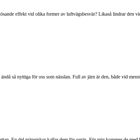
lösande effekt vid olika former av luftvägsbesvär? Likaså lindrar den vi
r ändå så nyttiga för oss som nässlan. Full av järn är den, både vid mens
gräsmattan. En del människor kallar dem för ogräs. För mig kommer de me