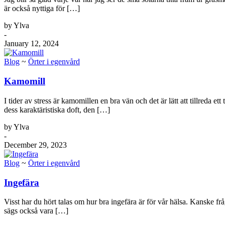
är också nyttiga för […]
by Ylva
-
January 12, 2024
Blog
~
Örter i egenvård
Kamomill
I tider av stress är kamomillen en bra vän och det är lätt att tillreda
dess karaktäristiska doft, den […]
by Ylva
-
December 29, 2023
Blog
~
Örter i egenvård
Ingefära
Visst har du hört talas om hur bra ingefära är för vår hälsa. Kanske frå
sägs också vara […]