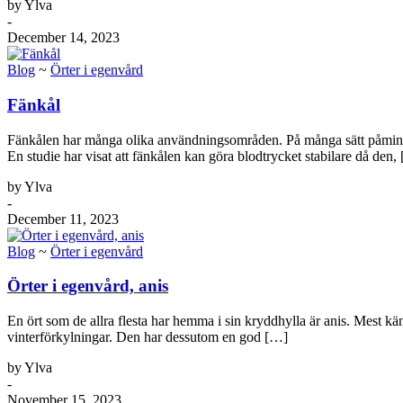
by Ylva
-
December 14, 2023
Blog
~
Örter i egenvård
Fänkål
Fänkålen har många olika användningsområden. På många sätt påminner 
En studie har visat att fänkålen kan göra blodtrycket stabilare då den,
by Ylva
-
December 11, 2023
Blog
~
Örter i egenvård
Örter i egenvård, anis
En ört som de allra flesta har hemma i sin kryddhylla är anis. Mest k
vinterförkylningar. Den har dessutom en god […]
by Ylva
-
November 15, 2023