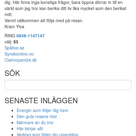
dig. Här finns inga konstiga frågor, bara öppna dörrar in till en
värld som jag tror kan berika ditt liv lika mycket som den berikat
mitt.
Varmt välkommen att följa med på resan.
Kram Ylva
RING
0939-1147147
välj:
53
Spålive.se
Synskonline.no
Clairvoyant24.dk
SÖK
SENASTE INLÄGGEN
Energin som följer dig hem
Den gula rosens röst
Närmare än du tror
Här börjar allt
Verktyg som följer din utveckling