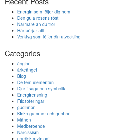
Recent Posts
Energin som följer dig hem
Den gula rosens röst
Närmare än du tror
Här börjar allt
Verktyg som följer din utveckling
Categories
änglar
ärkeängel
Blog
De fem elementen
Djur i saga och symbolik
Energirensning
Filosoferingar
gudinnor
Kloka gummor och gubbar
Månen
Medberoende
Narcissism
nordisk mytologi