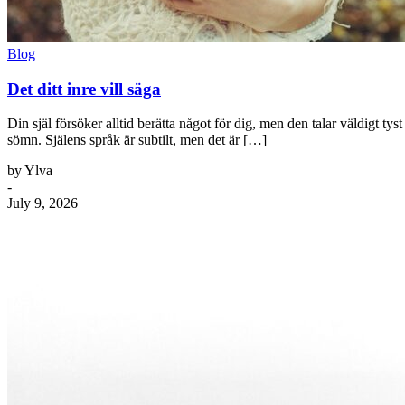
Blog
Det ditt inre vill säga
Din själ försöker alltid berätta något för dig, men den talar väldigt t
sömn. Själens språk är subtilt, men det är […]
by Ylva
-
July 9, 2026