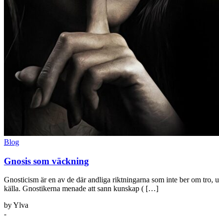
Blog
Gnosis som väckning
Gnosticism är en av de där andliga riktningarna som inte ber om tro, u
källa. Gnostikerna menade att sann kunskap ( […]
by Ylva
-