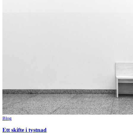
Blog
Ett skifte i tystnad