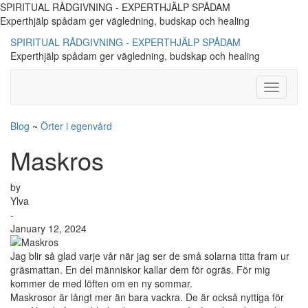
SPIRITUAL RÅDGIVNING - EXPERTHJÄLP SPÅDAM
Experthjälp spådam ger vägledning, budskap och healing
SPIRITUAL RÅDGIVNING - EXPERTHJÄLP SPÅDAM
Experthjälp spådam ger vägledning, budskap och healing
Toggle
Navigati
Blog
~
Örter i egenvård
Maskros
by
Ylva
-
January 12, 2024
Jag blir så glad varje vår när jag ser de små solarna titta fram ur
gräsmattan. En del människor kallar dem för ogräs. För mig
kommer de med löften om en ny sommar.
Maskrosor är långt mer än bara vackra. De är också nyttiga för