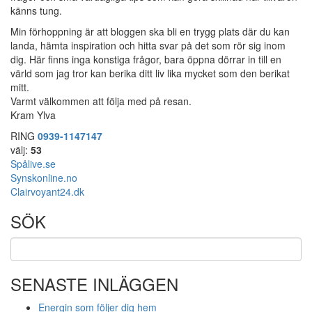
känns tung.
Min förhoppning är att bloggen ska bli en trygg plats där du kan
landa, hämta inspiration och hitta svar på det som rör sig inom
dig. Här finns inga konstiga frågor, bara öppna dörrar in till en
värld som jag tror kan berika ditt liv lika mycket som den berikat
mitt.
Varmt välkommen att följa med på resan.
Kram Ylva
RING
0939-1147147
välj:
53
Spålive.se
Synskonline.no
Clairvoyant24.dk
SÖK
SENASTE INLÄGGEN
Energin som följer dig hem