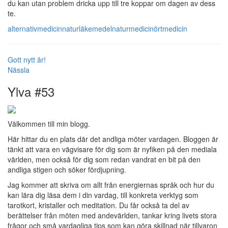
du kan utan problem dricka upp till tre koppar om dagen av dess
te.
alternativmedicin
naturläkemedel
naturmedicin
örtmedicin
Gott nytt år!
Nässla
Ylva #53
Välkommen till min blogg.
Här hittar du en plats där det andliga möter vardagen. Bloggen är
tänkt att vara en vägvisare för dig som är nyfiken på den mediala
världen, men också för dig som redan vandrat en bit på den
andliga stigen och söker fördjupning.
Jag kommer att skriva om allt från energiernas språk och hur du
kan lära dig läsa dem i din vardag, till konkreta verktyg som
tarotkort, kristaller och meditation. Du får också ta del av
berättelser från möten med andevärlden, tankar kring livets stora
frågor och små vardagliga tips som kan göra skillnad när tillvaron