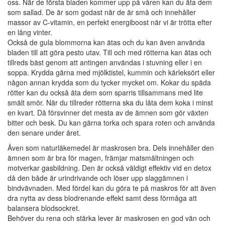
oss. När de första bladen kommer upp på våren kan du äta dem
som sallad. De är som godast när de är små och innehåller
massor av C-vitamin, en perfekt energiboost när vi är trötta efter
en lång vinter.
Också de gula blommorna kan ätas och du kan även använda
bladen till att göra pesto utav. Till och med rötterna kan ätas och
tillreds bäst genom att antingen användas i stuvning eller i en
soppa. Krydda gärna med mjölktistel, kummin och kärleksört eller
någon annan krydda som du tycker mycket om. Kokar du späda
rötter kan du också äta dem som sparris tillsammans med lite
smält smör. När du tillreder rötterna ska du låta dem koka i minst
en kvart. Då försvinner det mesta av de ämnen som gör växten
bitter och besk. Du kan gärna torka och spara roten och använda
den senare under året.
Även som naturläkemedel är maskrosen bra. Dels innehåller den
ämnen som är bra för magen, främjar matsmältningen och
motverkar gasbildning. Den är också väldigt effektiv vid en detox
då den både är urindrivande och löser upp slaggämnen i
bindvävnaden. Med fördel kan du göra te på maskros för att även
dra nytta av dess blodrenande effekt samt dess förmåga att
balansera blodsockret.
Behöver du rena och stärka lever är maskrosen en god vän och