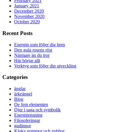
February 2021
January 2021
December 2020
November 2020
October 2020
Recent Posts
Energin som följer dig hem
Den gula rosens röst
Närmare än du tror
Här börjar allt
Verktyg som följer din utveckling
Categories
änglar
ärkeängel
Blog
De fem elementen
Djur i saga och symbolik
Energirensning
Filosoferingar
gudinnor
Kloka gummor och gubbar