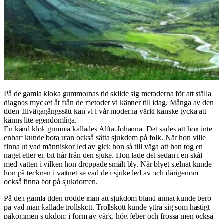
På de gamla kloka gummornas tid skilde sig metoderna för att ställa
diagnos mycket åt från de metoder vi känner till idag. Många av den
tiden tillvägagångssätt kan vi i vår moderna värld kanske tycka att
känns lite egendomliga.
En känd klok gumma kallades Alfta-Johanna. Det sades att hon inte
enbart kunde bota utan också sätta sjukdom på folk. När hon ville
finna ut vad människor led av gick hon så till väga att hon tog en
nagel eller en bit hår från den sjuke. Hon lade det sedan i en skål
med vatten i vilken hon droppade smält bly. När blyet stelnat kunde
hon på tecknen i vattnet se vad den sjuke led av och därigenom
också finna bot på sjukdomen.
På den gamla tiden trodde man att sjukdom bland annat kunde bero
på vad man kallade trollskott. Trollskott kunde yttra sig som hastigt
påkommen sjukdom i form av värk, hög feber och frossa men också