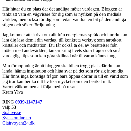
Här hittar du en plats där det andliga möter vardagen. Bloggen är
tänkt att vara en vägvisare för dig som är nyfiken på den mediala
världen, men också för dig som redan vandrat en bit på den andliga
stigen och söker fördjupning.
Jag kommer att skriva om allt från energiernas språk och hur du kan
lära dig läsa dem i din vardag, till konkreta verktyg som tarotkort,
kristaller och meditation. Du får också ta del av berättelser från
möten med andevärlden, tankar kring livets stora frågor och små
vardagliga tips som kan göra skillnad när tillvaron känns tung.
Min förhoppning är att bloggen ska bli en trygg plats där du kan
landa, hämta inspiration och hitta svar på det som rör sig inom dig.
Här finns inga konstiga frågor, bara öppna dörrar in till en värld som
jag tror kan berika ditt liv lika mycket som den berikat mitt.
Varmt välkommen att följa med på resan.
Kram Ylva
RING
0939-1147147
välj:
53
Spålive.se
Synskonline.no
Clairvoyant24.dk