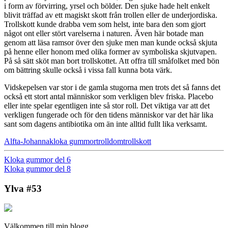
i form av förvirring, yrsel och bölder. Den sjuke hade helt enkelt
blivit träffad av ett magiskt skott från trollen eller de underjordiska.
Trollskott kunde drabba vem som helst, inte bara den som gjort
något ont eller stört varelserna i naturen. Även här botade man
genom att läsa ramsor över den sjuke men man kunde också skjuta
på henne eller honom med olika former av symboliska skjutvapen.
På så sätt sköt man bort trollskottet. Att offra till småfolket med bön
om bättring skulle också i vissa fall kunna bota värk.
Vidskepelsen var stor i de gamla stugorna men trots det så fanns det
också ett stort antal människor som verkligen blev friska. Placebo
eller inte spelar egentligen inte så stor roll. Det viktiga var att det
verkligen fungerade och för den tidens människor var det här lika
sant som dagens antibiotika om än inte alltid fullt lika verksamt.
Alfta-Johanna
kloka gummor
trolldom
trollskott
Kloka gummor del 6
Kloka gummor del 8
Ylva #53
Välkommen till min blogg.