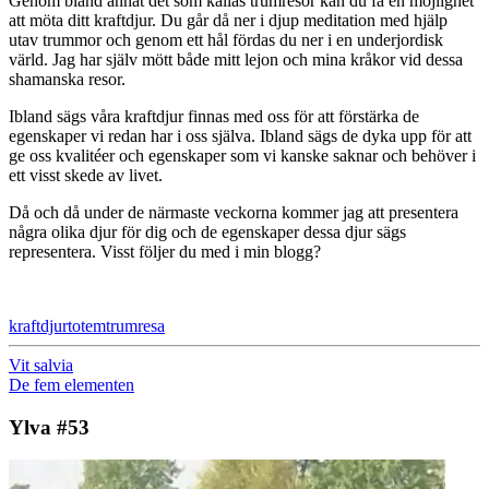
Genom bland annat det som kallas trumresor kan du få en möjlighet
att möta ditt kraftdjur. Du går då ner i djup meditation med hjälp
utav trummor och genom ett hål fördas du ner i en underjordisk
värld. Jag har själv mött både mitt lejon och mina kråkor vid dessa
shamanska resor.
Ibland sägs våra kraftdjur finnas med oss för att förstärka de
egenskaper vi redan har i oss själva. Ibland sägs de dyka upp för att
ge oss kvalitéer och egenskaper som vi kanske saknar och behöver i
ett visst skede av livet.
Då och då under de närmaste veckorna kommer jag att presentera
några olika djur för dig och de egenskaper dessa djur sägs
representera. Visst följer du med i min blogg?
kraftdjur
totem
trumresa
Vit salvia
De fem elementen
Ylva #53