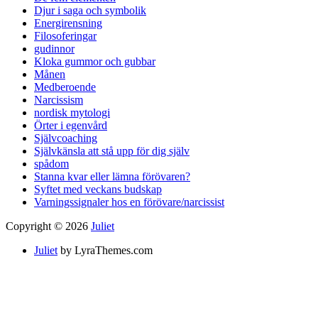
Djur i saga och symbolik
Energirensning
Filosoferingar
gudinnor
Kloka gummor och gubbar
Månen
Medberoende
Narcissism
nordisk mytologi
Örter i egenvård
Självcoaching
Självkänsla att stå upp för dig själv
spådom
Stanna kvar eller lämna förövaren?
Syftet med veckans budskap
Varningssignaler hos en förövare/narcissist
Copyright © 2026
Juliet
Juliet
by LyraThemes.com