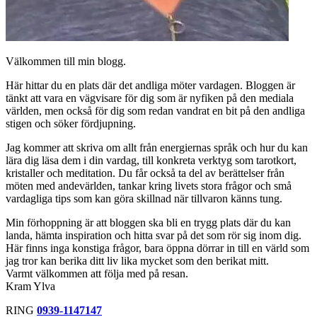
Välkommen till min blogg.
Här hittar du en plats där det andliga möter vardagen. Bloggen är
tänkt att vara en vägvisare för dig som är nyfiken på den mediala
världen, men också för dig som redan vandrat en bit på den andliga
stigen och söker fördjupning.
Jag kommer att skriva om allt från energiernas språk och hur du kan
lära dig läsa dem i din vardag, till konkreta verktyg som tarotkort,
kristaller och meditation. Du får också ta del av berättelser från
möten med andevärlden, tankar kring livets stora frågor och små
vardagliga tips som kan göra skillnad när tillvaron känns tung.
Min förhoppning är att bloggen ska bli en trygg plats där du kan
landa, hämta inspiration och hitta svar på det som rör sig inom dig.
Här finns inga konstiga frågor, bara öppna dörrar in till en värld som
jag tror kan berika ditt liv lika mycket som den berikat mitt.
Varmt välkommen att följa med på resan.
Kram Ylva
RING
0939-1147147