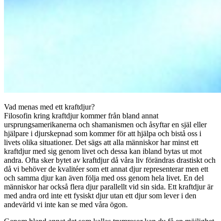
Vad menas med ett kraftdjur?
Filosofin kring kraftdjur kommer från bland annat
ursprungsamerikanerna och shamanismen och åsyftar en själ eller
hjälpare i djurskepnad som kommer för att hjälpa och bistå oss i
livets olika situationer. Det sägs att alla människor har minst ett
kraftdjur med sig genom livet och dessa kan ibland bytas ut mot
andra. Ofta sker bytet av kraftdjur då våra liv förändras drastiskt och
då vi behöver de kvalitéer som ett annat djur representerar men ett
och samma djur kan även följa med oss genom hela livet. En del
människor har också flera djur parallellt vid sin sida. Ett kraftdjur är
med andra ord inte ett fysiskt djur utan ett djur som lever i den
andevärld vi inte kan se med våra ögon.