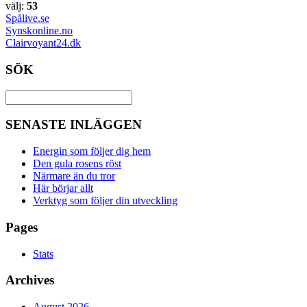
välj:
53
Spålive.se
Synskonline.no
Clairvoyant24.dk
SÖK
SENASTE INLÄGGEN
Energin som följer dig hem
Den gula rosens röst
Närmare än du tror
Här börjar allt
Verktyg som följer din utveckling
Pages
Stats
Archives
August 2026