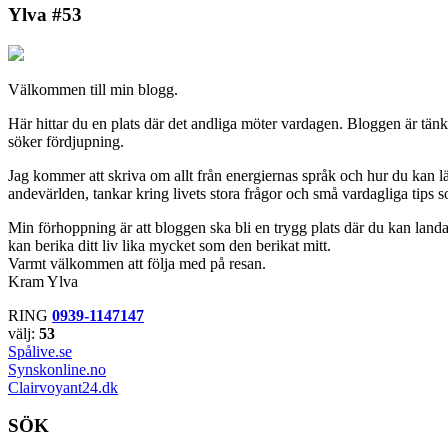
Ylva #53
Välkommen till min blogg.
Här hittar du en plats där det andliga möter vardagen. Bloggen är tän
söker fördjupning.
Jag kommer att skriva om allt från energiernas språk och hur du kan lär
andevärlden, tankar kring livets stora frågor och små vardagliga tips s
Min förhoppning är att bloggen ska bli en trygg plats där du kan landa,
kan berika ditt liv lika mycket som den berikat mitt.
Varmt välkommen att följa med på resan.
Kram Ylva
RING
0939-1147147
välj:
53
Spålive.se
Synskonline.no
Clairvoyant24.dk
SÖK