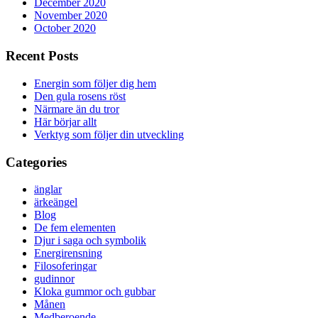
December 2020
November 2020
October 2020
Recent Posts
Energin som följer dig hem
Den gula rosens röst
Närmare än du tror
Här börjar allt
Verktyg som följer din utveckling
Categories
änglar
ärkeängel
Blog
De fem elementen
Djur i saga och symbolik
Energirensning
Filosoferingar
gudinnor
Kloka gummor och gubbar
Månen
Medberoende