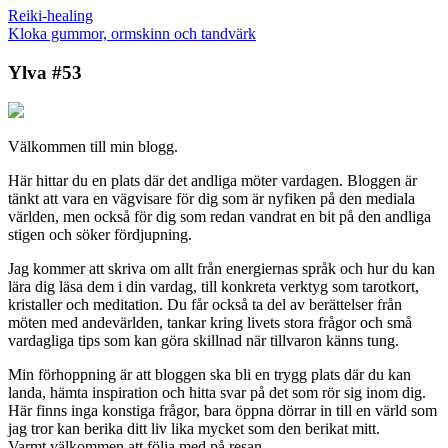
Reiki-healing
Kloka gummor, ormskinn och tandvärk
Ylva #53
Välkommen till min blogg.
Här hittar du en plats där det andliga möter vardagen. Bloggen är
tänkt att vara en vägvisare för dig som är nyfiken på den mediala
världen, men också för dig som redan vandrat en bit på den andliga
stigen och söker fördjupning.
Jag kommer att skriva om allt från energiernas språk och hur du kan
lära dig läsa dem i din vardag, till konkreta verktyg som tarotkort,
kristaller och meditation. Du får också ta del av berättelser från
möten med andevärlden, tankar kring livets stora frågor och små
vardagliga tips som kan göra skillnad när tillvaron känns tung.
Min förhoppning är att bloggen ska bli en trygg plats där du kan
landa, hämta inspiration och hitta svar på det som rör sig inom dig.
Här finns inga konstiga frågor, bara öppna dörrar in till en värld som
jag tror kan berika ditt liv lika mycket som den berikat mitt.
Varmt välkommen att följa med på resan.