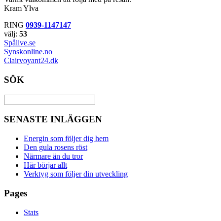
Kram Ylva
RING
0939-1147147
välj:
53
Spålive.se
Synskonline.no
Clairvoyant24.dk
SÖK
SENASTE INLÄGGEN
Energin som följer dig hem
Den gula rosens röst
Närmare än du tror
Här börjar allt
Verktyg som följer din utveckling
Pages
Stats