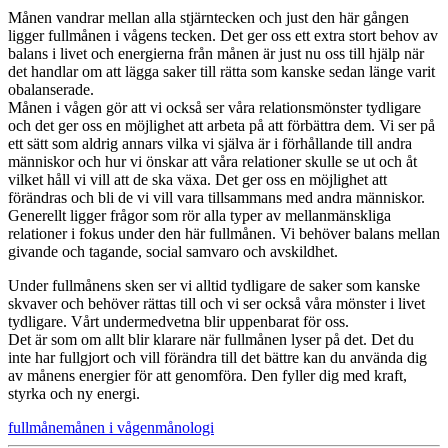
Månen vandrar mellan alla stjärntecken och just den här gången
ligger fullmånen i vågens tecken. Det ger oss ett extra stort behov av
balans i livet och energierna från månen är just nu oss till hjälp när
det handlar om att lägga saker till rätta som kanske sedan länge varit
obalanserade.
Månen i vågen gör att vi också ser våra relationsmönster tydligare
och det ger oss en möjlighet att arbeta på att förbättra dem. Vi ser på
ett sätt som aldrig annars vilka vi själva är i förhållande till andra
människor och hur vi önskar att våra relationer skulle se ut och åt
vilket håll vi vill att de ska växa. Det ger oss en möjlighet att
förändras och bli de vi vill vara tillsammans med andra människor.
Generellt ligger frågor som rör alla typer av mellanmänskliga
relationer i fokus under den här fullmånen. Vi behöver balans mellan
givande och tagande, social samvaro och avskildhet.
Under fullmånens sken ser vi alltid tydligare de saker som kanske
skvaver och behöver rättas till och vi ser också våra mönster i livet
tydligare. Vårt undermedvetna blir uppenbarat för oss.
Det är som om allt blir klarare när fullmånen lyser på det. Det du
inte har fullgjort och vill förändra till det bättre kan du använda dig
av månens energier för att genomföra. Den fyller dig med kraft,
styrka och ny energi.
fullmåne
månen i vågen
månologi