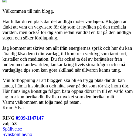
Välkommen till min blogg.
Här hittar du en plats där det andliga möter vardagen. Bloggen är
tänkt att vara en vägvisare för dig som är nyfiken på den mediala
världen, men också för dig som redan vandrat en bit på den andliga
stigen och söker fördjupning.
Jag kommer att skriva om allt från energiernas språk och hur du kan
lära dig läsa dem i din vardag, till konkreta verktyg som tarotkort,
kristaller och meditation. Du får också ta del av berättelser från
möten med andevärlden, tankar kring livets stora frågor och små
vardagliga tips som kan göra skillnad när tillvaron känns tung.
Min förhoppning är att bloggen ska bli en trygg plats där du kan
landa, hämta inspiration och hitta svar på det som rör sig inom dig.
Här finns inga konstiga frågor, bara öppna dörrar in till en värld som
jag tror kan berika ditt liv lika mycket som den berikat mitt.
Varmt välkommen att följa med på resan.
Kram Ylva
RING
0939-1147147
välj:
53
Spålive.se
Synskonline.no