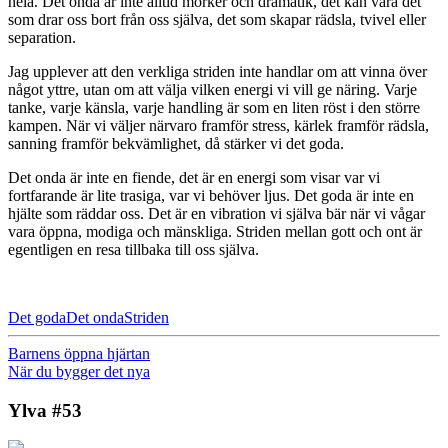
hela. Det onda är inte alltid mörker och dramatik, det kan vara det
som drar oss bort från oss själva, det som skapar rädsla, tvivel eller
separation.
Jag upplever att den verkliga striden inte handlar om att vinna över
något yttre, utan om att välja vilken energi vi vill ge näring. Varje
tanke, varje känsla, varje handling är som en liten röst i den större
kampen. När vi väljer närvaro framför stress, kärlek framför rädsla,
sanning framför bekvämlighet, då stärker vi det goda.
Det onda är inte en fiende, det är en energi som visar var vi
fortfarande är lite trasiga, var vi behöver ljus. Det goda är inte en
hjälte som räddar oss. Det är en vibration vi själva bär när vi vågar
vara öppna, modiga och mänskliga. Striden mellan gott och ont är
egentligen en resa tillbaka till oss själva.
Det goda
Det onda
Striden
Barnens öppna hjärtan
När du bygger det nya
Ylva #53