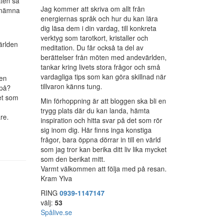
kten så
Jag kommer att skriva om allt från
benämna
energiernas språk och hur du kan lära
dig läsa dem i din vardag, till konkreta
verktyg som tarotkort, kristaller och
världen
meditation. Du får också ta del av
berättelser från möten med andevärlden,
tankar kring livets stora frågor och små
vardagliga tips som kan göra skillnad när
 en
tillvaron känns tung.
 på?
het som
Min förhoppning är att bloggen ska bli en
trygg plats där du kan landa, hämta
re.
inspiration och hitta svar på det som rör
sig inom dig. Här finns inga konstiga
frågor, bara öppna dörrar in till en värld
som jag tror kan berika ditt liv lika mycket
som den berikat mitt.
Varmt välkommen att följa med på resan.
Kram Ylva
RING
0939-1147147
välj:
53
Spålive.se