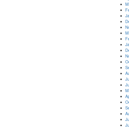
M
F
J
D
N
M
F
J
D
N
O
S
A
J
J
M
Ap
O
S
A
J
J