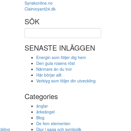
Synskonline.no
Clairvoyant24.dk
SÖK
SENASTE INLÄGGEN
Energin som följer dig hem
Den gula rosens röst
Närmare än du tror
Här börjar allt
Verktyg som följer din utveckling
Categories
m
änglar
ärkeängel
Blog
De fem elementen
ckling
Djur i saga och symbolik