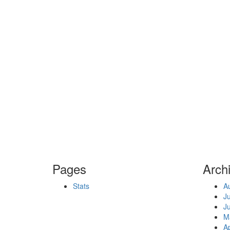
Pages
Arch
Stats
A
J
J
M
Ap