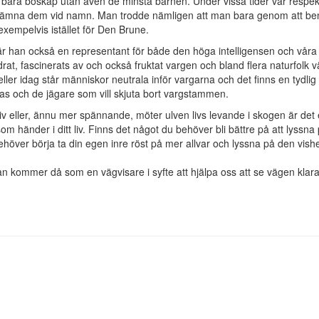
te bara boskap utan även de minsta barnen. Under vissa tider var respe
de nämna dem vid namn. Man trodde nämligen att man bara genom att 
xempelvis istället för Den Brune.
 är han också en representant för både den höga intelligensen och våra
drat, fascinerats av och också fruktat vargen och bland flera naturfolk 
 heller idag står människor neutrala inför vargarna och det finns en tydlig
as och de jägare som vill skjuta bort vargstammen.
a liv eller, ännu mer spännande, möter ulven livs levande i skogen är det
 händer i ditt liv. Finns det något du behöver bli bättre på att lyssna
 behöver börja ta din egen inre röst på mer allvar och lyssna på den vis
Han kommer då som en vägvisare i syfte att hjälpa oss att se vägen klara