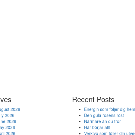
ives
Recent Posts
ugust 2026
Energin som följer dig he
uly 2026
Den gula rosens röst
une 2026
Närmare än du tror
ay 2026
Här börjar allt
ril 2026
Verktyg som följer din utve