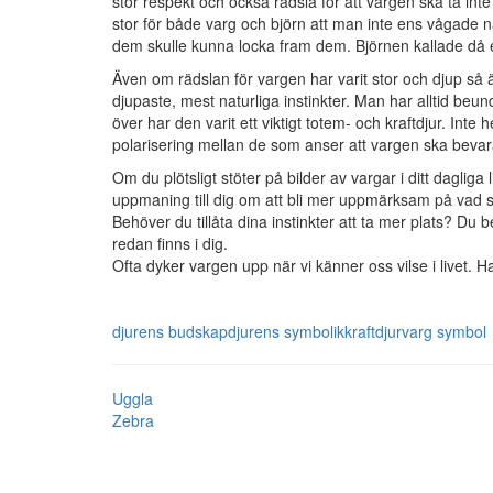
stor respekt och också rädsla för att vargen ska ta in
stor för både varg och björn att man inte ens våga
dem skulle kunna locka fram dem. Björnen kallade då e
Även om rädslan för vargen har varit stor och djup så
djupaste, mest naturliga instinkter. Man har alltid beun
över har den varit ett viktigt totem- och kraftdjur. Inte
polarisering mellan de som anser att vargen ska bevar
Om du plötsligt stöter på bilder av vargar i ditt daglig
uppmaning till dig om att bli mer uppmärksam på vad som
Behöver du tillåta dina instinkter att ta mer plats? Du
redan finns i dig.
Ofta dyker vargen upp när vi känner oss vilse i livet. 
djurens budskap
djurens symbolik
kraftdjur
varg symbol
Uggla
Zebra