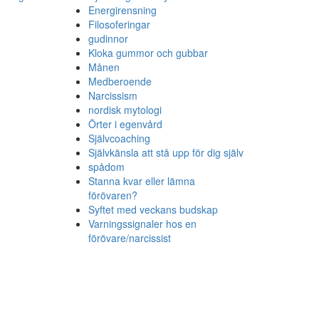
Energirensning
Filosoferingar
gudinnor
Kloka gummor och gubbar
Månen
Medberoende
Narcissism
nordisk mytologi
Örter i egenvård
Självcoaching
Självkänsla att stå upp för dig själv
spådom
Stanna kvar eller lämna
förövaren?
Syftet med veckans budskap
Varningssignaler hos en
förövare/narcissist