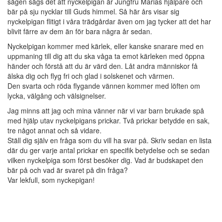
sägen sägs det att nyckelpigan är Jungfru Marias hjälpare och
bär på sju nycklar till Guds himmel. Så här års visar sig
nyckelpigan flitigt i våra trädgårdar även om jag tycker att det har
blivit färre av dem än för bara några år sedan.
Nyckelpigan kommer med kärlek, eller kanske snarare med en
uppmaning till dig att du ska våga ta emot kärleken med öppna
händer och förstå att du är värd den. Låt andra människor få
älska dig och flyg fri och glad i solskenet och värmen.
Den svarta och röda flygande vännen kommer med löften om
lycka, välgång och välsignelser.
Jag minns att jag och mina vänner när vi var barn brukade spå
med hjälp utav nyckelpigans prickar. Två prickar betydde en sak,
tre något annat och så vidare.
Ställ dig själv en fråga som du vill ha svar på. Skriv sedan en lista
där du ger varje antal prickar en specifik betydelse och se sedan
vilken nyckelpiga som först besöker dig. Vad är budskapet den
bär på och vad är svaret på din fråga?
Var lekfull, som nyckepigan!