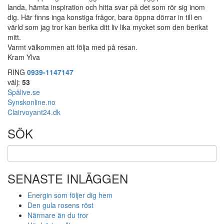
landa, hämta inspiration och hitta svar på det som rör sig inom
dig. Här finns inga konstiga frågor, bara öppna dörrar in till en
värld som jag tror kan berika ditt liv lika mycket som den berikat
mitt.
Varmt välkommen att följa med på resan.
Kram Ylva
RING
0939-1147147
välj:
53
Spålive.se
Synskonline.no
Clairvoyant24.dk
SÖK
SENASTE INLÄGGEN
Energin som följer dig hem
Den gula rosens röst
Närmare än du tror