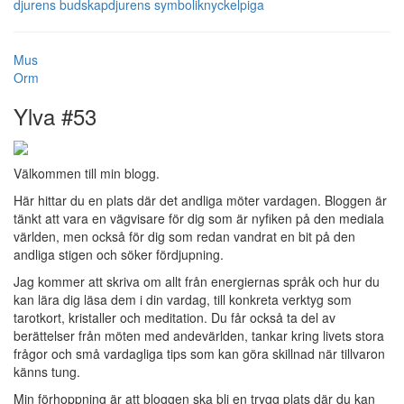
djurens budskap
djurens symbolik
nyckelpiga
Mus
Orm
Ylva #53
Välkommen till min blogg.
Här hittar du en plats där det andliga möter vardagen. Bloggen är
tänkt att vara en vägvisare för dig som är nyfiken på den mediala
världen, men också för dig som redan vandrat en bit på den
andliga stigen och söker fördjupning.
Jag kommer att skriva om allt från energiernas språk och hur du
kan lära dig läsa dem i din vardag, till konkreta verktyg som
tarotkort, kristaller och meditation. Du får också ta del av
berättelser från möten med andevärlden, tankar kring livets stora
frågor och små vardagliga tips som kan göra skillnad när tillvaron
känns tung.
Min förhoppning är att bloggen ska bli en trygg plats där du kan