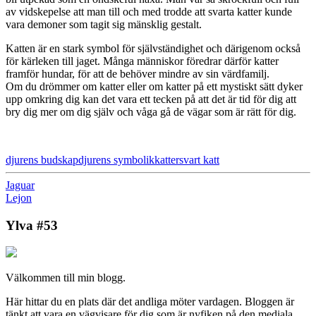
av vidskepelse att man till och med trodde att svarta katter kunde
vara demoner som tagit sig mänsklig gestalt.
Katten är en stark symbol för självständighet och därigenom också
för kärleken till jaget. Många människor föredrar därför katter
framför hundar, för att de behöver mindre av sin värdfamilj.
Om du drömmer om katter eller om katter på ett mystiskt sätt dyker
upp omkring dig kan det vara ett tecken på att det är tid för dig att
bry dig mer om dig själv och våga gå de vägar som är rätt för dig.
djurens budskap
djurens symbolik
katter
svart katt
Jaguar
Lejon
Ylva #53
Välkommen till min blogg.
Här hittar du en plats där det andliga möter vardagen. Bloggen är
tänkt att vara en vägvisare för dig som är nyfiken på den mediala