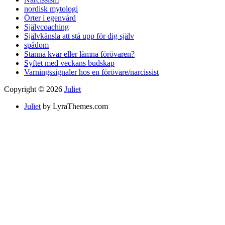
nordisk mytologi
Örter i egenvård
Självcoaching
Självkänsla att stå upp för dig själv
spådom
Stanna kvar eller lämna förövaren?
Syftet med veckans budskap
Varningssignaler hos en förövare/narcissist
Copyright © 2026
Juliet
Juliet
by LyraThemes.com