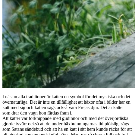
I nästan alla traditioner är katten en symbol för det mystiska och det
övernaturliga. Det är inte en tillfällighet att häxor ofta i bilder har en
katt med sig och katten sägs också vara Frejas djur. Det är katter
som drar den vagn hon färdas fram i.
Att katter var förknippade med gudinnor och med det överjordiska
gjorde tyvärr också att de under häxbränningarnas tid plötsligt sågs
som Satans sändebud och att ha en katt i sitt hem kunde räcka för att
bli utpekad som en ondskeful häxa. Man var så skrockfull och full