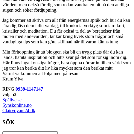
världen, men också för dig som redan vandrat en bit på den andliga
stigen och söker fördjupning.
Jag kommer att skriva om allt från energiernas språk och hur du kan
lära dig läsa dem i din vardag, till konkreta verktyg som tarotkort,
kristaller och meditation. Du får också ta del av berättelser från
möten med andevärlden, tankar kring livets stora frågor och små
vardagliga tips som kan göra skillnad när tillvaron känns tung.
Min förhoppning är att bloggen ska bli en trygg plats där du kan
landa, hämta inspiration och hitta svar på det som rör sig inom dig.
Här finns inga konstiga frågor, bara öppna dörrar in till en värld som
jag tror kan berika ditt liv lika mycket som den berikat mitt.
Varmt välkommen att följa med på resan.
Kram Ylva
RING
0939-1147147
välj:
53
Spålive.se
Synskonline.no
Clairvoyant24.dk
SÖK