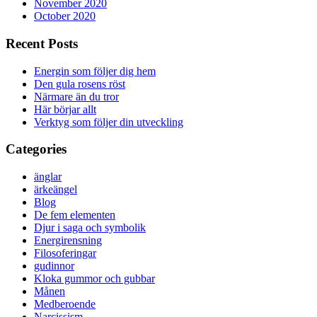
November 2020
October 2020
Recent Posts
Energin som följer dig hem
Den gula rosens röst
Närmare än du tror
Här börjar allt
Verktyg som följer din utveckling
Categories
änglar
ärkeängel
Blog
De fem elementen
Djur i saga och symbolik
Energirensning
Filosoferingar
gudinnor
Kloka gummor och gubbar
Månen
Medberoende
Narcissism