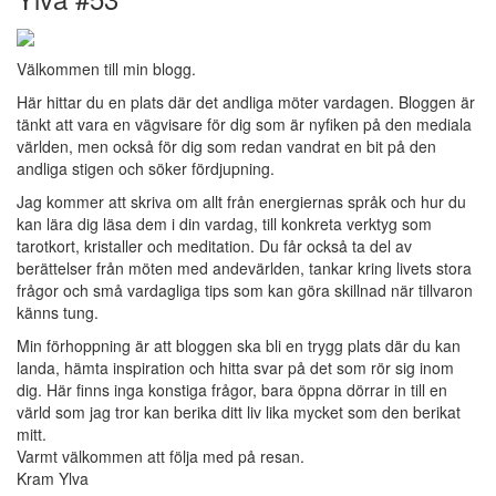
Välkommen till min blogg.
Här hittar du en plats där det andliga möter vardagen. Bloggen är
tänkt att vara en vägvisare för dig som är nyfiken på den mediala
världen, men också för dig som redan vandrat en bit på den
andliga stigen och söker fördjupning.
Jag kommer att skriva om allt från energiernas språk och hur du
kan lära dig läsa dem i din vardag, till konkreta verktyg som
tarotkort, kristaller och meditation. Du får också ta del av
berättelser från möten med andevärlden, tankar kring livets stora
frågor och små vardagliga tips som kan göra skillnad när tillvaron
känns tung.
Min förhoppning är att bloggen ska bli en trygg plats där du kan
landa, hämta inspiration och hitta svar på det som rör sig inom
dig. Här finns inga konstiga frågor, bara öppna dörrar in till en
värld som jag tror kan berika ditt liv lika mycket som den berikat
mitt.
Varmt välkommen att följa med på resan.
Kram Ylva