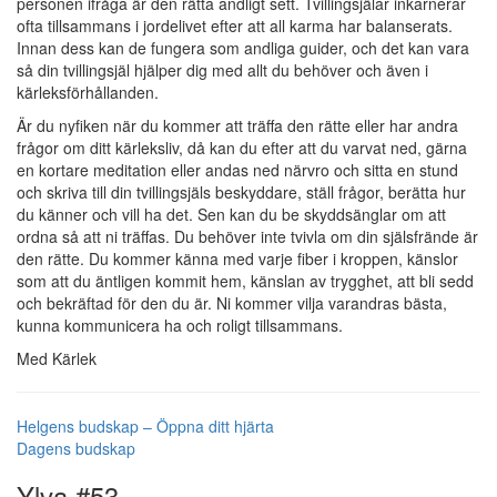
personen ifråga är den rätta andligt sett. Tvillingsjälar inkarnerar
ofta tillsammans i jordelivet efter att all karma har balanserats.
Innan dess kan de fungera som andliga guider, och det kan vara
så din tvillingsjäl hjälper dig med allt du behöver och även i
kärleksförhållanden.
Är du nyfiken när du kommer att träffa den rätte eller har andra
frågor om ditt kärleksliv, då kan du efter att du varvat ned, gärna
en kortare meditation eller andas ned närvro och sitta en stund
och skriva till din tvillingsjäls beskyddare, ställ frågor, berätta hur
du känner och vill ha det. Sen kan du be skyddsänglar om att
ordna så att ni träffas. Du behöver inte tvivla om din själsfrände är
den rätte. Du kommer känna med varje fiber i kroppen, känslor
som att du äntligen kommit hem, känslan av trygghet, att bli sedd
och bekräftad för den du är. Ni kommer vilja varandras bästa,
kunna kommunicera ha och roligt tillsammans.
Med Kärlek
Helgens budskap – Öppna ditt hjärta
Dagens budskap
Ylva #53