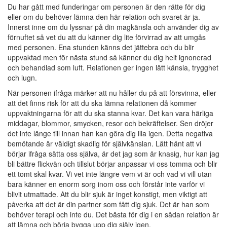
Du har gått med funderingar om personen är den rätte för dig
eller om du behöver lämna den här relation och svaret är ja.
Innerst inne om du lyssnar på din magkänsla och använder dig av
förnuftet så vet du att du känner dig lite förvirrad av att umgås
med personen. Ena stunden känns det jättebra och du blir
uppvaktad men för nästa stund så känner du dig helt ignonerad
och behandlad som luft. Relationen ger ingen lätt känsla, trygghet
och lugn.
När personen ifråga märker att nu håller du på att försvinna, eller
att det finns risk för att du ska lämna relationen då kommer
uppvaktningarna för att du ska stanna kvar. Det kan vara härliga
middagar, blommor, smycken, resor och bekräftelser. Sen dröjer
det inte länge till innan han kan göra dig illa igen. Detta negativa
bemötande är väldigt skadlig för självkänslan. Lätt hänt att vi
börjar ifråga sätta oss själva, är det jag som är knasig, hur kan jag
bli bättre flickvän och tillslut börjar anpassar vi oss tomma och blir
ett tomt skal kvar. Vi vet inte längre vem vi är och vad vi vill utan
bara känner en enorm sorg inom oss och förstår inte varför vi
blivit utmattade. Att du blir sjuk är inget konstigt, men viktigt att
påverka att det är din partner som fått dig sjuk. Det är han som
behöver terapi och inte du. Det bästa för dig i en sådan relation är
att lämna och börja bygga upp dig själv igen.