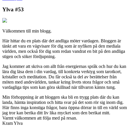
Ylva #53
Välkommen till min blogg.
Här hittar du en plats där det andliga möter vardagen. Bloggen är
tänkt att vara en vägvisare för dig som är nyfiken på den mediala
världen, men också för dig som redan vandrat en bit på den andliga
stigen och söker fördjupning.
Jag kommer att skriva om allt från energiernas språk och hur du kan
lära dig läsa dem i din vardag, till konkreta verktyg som tarotkort,
kristaller och meditation. Du får också ta del av berättelser från
möten med andevärlden, tankar kring livets stora frågor och små
vardagliga tips som kan göra skillnad när tillvaron känns tung.
Min förhoppning är att bloggen ska bli en trygg plats där du kan
landa, hämta inspiration och hitta svar på det som rör sig inom dig.
Här finns inga konstiga frågor, bara öppna dörrar in till en värld som
jag tror kan berika ditt liv lika mycket som den berikat mitt.
Varmt välkommen att följa med på resan.
Kram Ylva