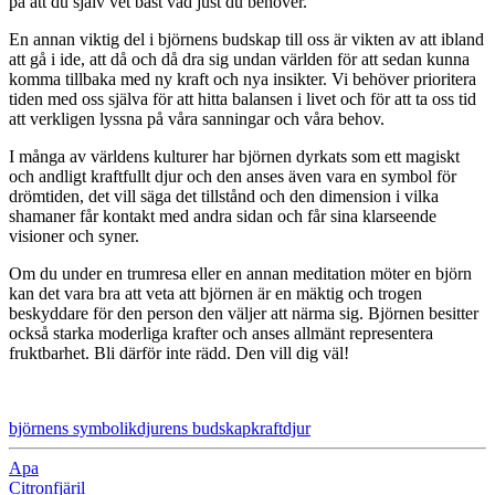
på att du själv vet bäst vad just du behöver.
En annan viktig del i björnens budskap till oss är vikten av att ibland
att gå i ide, att då och då dra sig undan världen för att sedan kunna
komma tillbaka med ny kraft och nya insikter. Vi behöver prioritera
tiden med oss själva för att hitta balansen i livet och för att ta oss tid
att verkligen lyssna på våra sanningar och våra behov.
I många av världens kulturer har björnen dyrkats som ett magiskt
och andligt kraftfullt djur och den anses även vara en symbol för
drömtiden, det vill säga det tillstånd och den dimension i vilka
shamaner får kontakt med andra sidan och får sina klarseende
visioner och syner.
Om du under en trumresa eller en annan meditation möter en björn
kan det vara bra att veta att björnen är en mäktig och trogen
beskyddare för den person den väljer att närma sig. Björnen besitter
också starka moderliga krafter och anses allmänt representera
fruktbarhet. Bli därför inte rädd. Den vill dig väl!
björnens symbolik
djurens budskap
kraftdjur
Apa
Citronfjäril