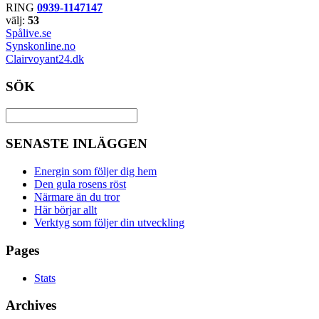
RING
0939-1147147
välj:
53
Spålive.se
Synskonline.no
Clairvoyant24.dk
SÖK
SENASTE INLÄGGEN
Energin som följer dig hem
Den gula rosens röst
Närmare än du tror
Här börjar allt
Verktyg som följer din utveckling
Pages
Stats
Archives