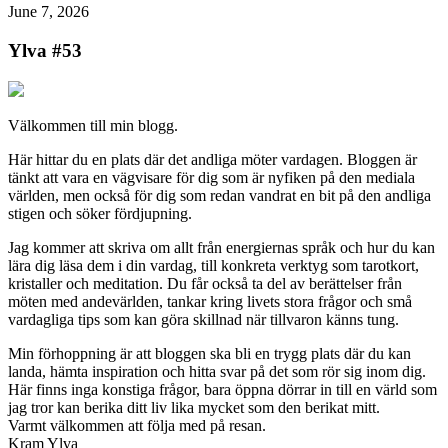
June 7, 2026
Ylva #53
Välkommen till min blogg.
Här hittar du en plats där det andliga möter vardagen. Bloggen är
tänkt att vara en vägvisare för dig som är nyfiken på den mediala
världen, men också för dig som redan vandrat en bit på den andliga
stigen och söker fördjupning.
Jag kommer att skriva om allt från energiernas språk och hur du kan
lära dig läsa dem i din vardag, till konkreta verktyg som tarotkort,
kristaller och meditation. Du får också ta del av berättelser från
möten med andevärlden, tankar kring livets stora frågor och små
vardagliga tips som kan göra skillnad när tillvaron känns tung.
Min förhoppning är att bloggen ska bli en trygg plats där du kan
landa, hämta inspiration och hitta svar på det som rör sig inom dig.
Här finns inga konstiga frågor, bara öppna dörrar in till en värld som
jag tror kan berika ditt liv lika mycket som den berikat mitt.
Varmt välkommen att följa med på resan.
Kram Ylva