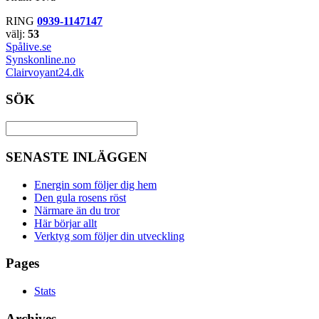
RING
0939-1147147
välj:
53
Spålive.se
Synskonline.no
Clairvoyant24.dk
SÖK
SENASTE INLÄGGEN
Energin som följer dig hem
Den gula rosens röst
Närmare än du tror
Här börjar allt
Verktyg som följer din utveckling
Pages
Stats
Archives