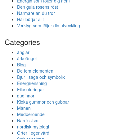
Energin som följer dig hem
Den gula rosens röst
Närmare än du tror
Här börjar allt
Verktyg som följer din utveckling
Categories
änglar
ärkeängel
Blog
De fem elementen
Djur i saga och symbolik
Energirensning
Filosoferingar
gudinnor
Kloka gummor och gubbar
Månen
Medberoende
Narcissism
nordisk mytologi
Örter i egenvård