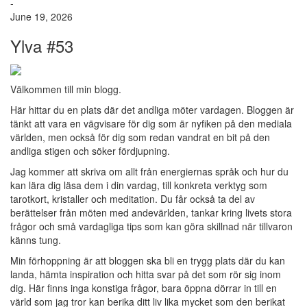
-
June 19, 2026
Ylva #53
Välkommen till min blogg.
Här hittar du en plats där det andliga möter vardagen. Bloggen är
tänkt att vara en vägvisare för dig som är nyfiken på den mediala
världen, men också för dig som redan vandrat en bit på den
andliga stigen och söker fördjupning.
Jag kommer att skriva om allt från energiernas språk och hur du
kan lära dig läsa dem i din vardag, till konkreta verktyg som
tarotkort, kristaller och meditation. Du får också ta del av
berättelser från möten med andevärlden, tankar kring livets stora
frågor och små vardagliga tips som kan göra skillnad när tillvaron
känns tung.
Min förhoppning är att bloggen ska bli en trygg plats där du kan
landa, hämta inspiration och hitta svar på det som rör sig inom
dig. Här finns inga konstiga frågor, bara öppna dörrar in till en
värld som jag tror kan berika ditt liv lika mycket som den berikat