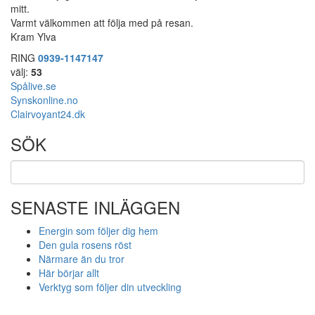
mitt.
Varmt välkommen att följa med på resan.
Kram Ylva
RING
0939-1147147
välj:
53
Spålive.se
Synskonline.no
Clairvoyant24.dk
SÖK
SENASTE INLÄGGEN
Energin som följer dig hem
Den gula rosens röst
Närmare än du tror
Här börjar allt
Verktyg som följer din utveckling