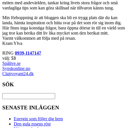
möten med andevärlden, tankar kring livets stora frågor och små
vardagliga tips som kan göra skillnad när tillvaron känns tung.
Min förhoppning är att bloggen ska bli en trygg plats där du kan
landa, hämta inspiration och hitta svar på det som rör sig inom dig.
Här finns inga konstiga frågor, bara öppna dörrar in till en värld som
jag tror kan berika ditt liv lika mycket som den berikat mitt.
Varmt välkommen att följa med på resan.
Kram Ylva
RING
0939-1147147
välj:
53
Spålive.se
Synskonline.no
Clairvoyant24.dk
SÖK
SENASTE INLÄGGEN
Energin som följer dig hem
Den gula rosens röst