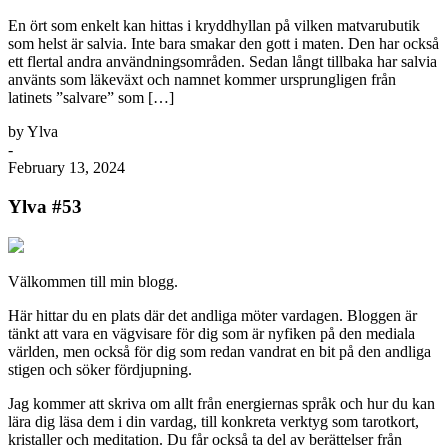
En ört som enkelt kan hittas i kryddhyllan på vilken matvarubutik
som helst är salvia. Inte bara smakar den gott i maten. Den har också
ett flertal andra användningsområden. Sedan långt tillbaka har salvia
använts som läkeväxt och namnet kommer ursprungligen från
latinets ”salvare” som […]
by Ylva
-
February 13, 2024
Ylva #53
Välkommen till min blogg.
Här hittar du en plats där det andliga möter vardagen. Bloggen är
tänkt att vara en vägvisare för dig som är nyfiken på den mediala
världen, men också för dig som redan vandrat en bit på den andliga
stigen och söker fördjupning.
Jag kommer att skriva om allt från energiernas språk och hur du kan
lära dig läsa dem i din vardag, till konkreta verktyg som tarotkort,
kristaller och meditation. Du får också ta del av berättelser från