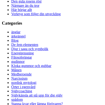
Den gula rosens röst
Närmare än du tror
Här börjar allt
Verktyg som följer din utveckling
Categories
änglar
ärkeängel
Blog
De fem elementen
Djur i saga och symbolik
Energirensning
Filosoferingar
gudinnor
Kloka gummor och gubbar
Månen
Medberoende
Narcissism
nordisk mytologi
Örter i egenvård
Självcoaching
Självkänsla att stå upp för dig själv
spådom
Stanna kvar eller lämna förövaren?