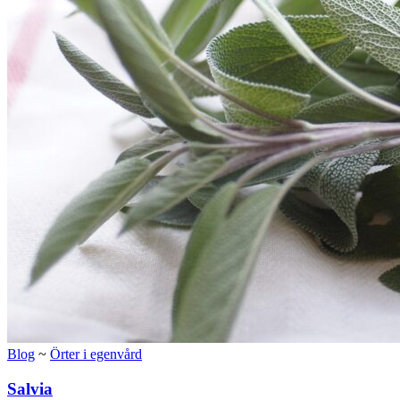
Blog
~
Örter i egenvård
Salvia