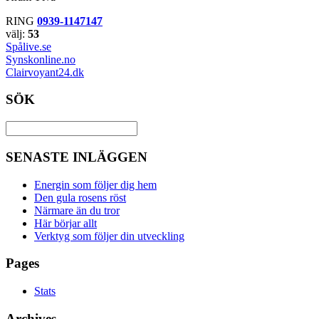
RING
0939-1147147
välj:
53
Spålive.se
Synskonline.no
Clairvoyant24.dk
SÖK
SENASTE INLÄGGEN
Energin som följer dig hem
Den gula rosens röst
Närmare än du tror
Här börjar allt
Verktyg som följer din utveckling
Pages
Stats
Archives