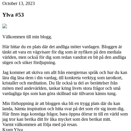
October 13, 2023
Ylva #53
Välkommen till min blogg.
Här hittar du en plats där det andliga möter vardagen. Bloggen är
tänkt att vara en vägvisare för dig som är nyfiken på den mediala
världen, men också för dig som redan vandrat en bit på den andliga
stigen och söker fördjupning.
Jag kommer att skriva om allt från energiernas språk och hur du kan
lära dig läsa dem i din vardag, till konkreta verktyg som tarotkort,
kristaller och meditation. Du får också ta del av berättelser från
möten med andevärlden, tankar kring livets stora frågor och små
vardagliga tips som kan göra skillnad när tillvaron känns tung.
Min förhoppning är att bloggen ska bli en trygg plats där du kan
landa, hämta inspiration och hitta svar på det som rör sig inom dig.
Här finns inga konstiga frågor, bara öppna dörrar in till en värld som
jag tror kan berika ditt liv lika mycket som den berikat mitt.
Varmt välkommen att följa med på resan.
Kram Ylva