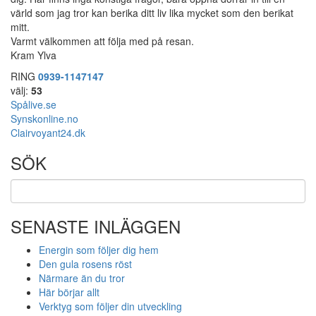
värld som jag tror kan berika ditt liv lika mycket som den berikat
mitt.
Varmt välkommen att följa med på resan.
Kram Ylva
RING
0939-1147147
välj:
53
Spålive.se
Synskonline.no
Clairvoyant24.dk
SÖK
SENASTE INLÄGGEN
Energin som följer dig hem
Den gula rosens röst
Närmare än du tror
Här börjar allt
Verktyg som följer din utveckling