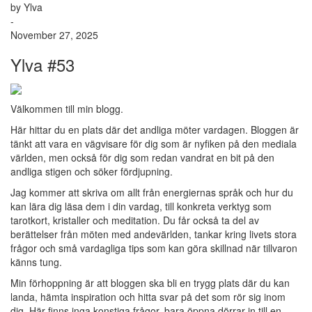
by Ylva
-
November 27, 2025
Ylva #53
Välkommen till min blogg.
Här hittar du en plats där det andliga möter vardagen. Bloggen är
tänkt att vara en vägvisare för dig som är nyfiken på den mediala
världen, men också för dig som redan vandrat en bit på den
andliga stigen och söker fördjupning.
Jag kommer att skriva om allt från energiernas språk och hur du
kan lära dig läsa dem i din vardag, till konkreta verktyg som
tarotkort, kristaller och meditation. Du får också ta del av
berättelser från möten med andevärlden, tankar kring livets stora
frågor och små vardagliga tips som kan göra skillnad när tillvaron
känns tung.
Min förhoppning är att bloggen ska bli en trygg plats där du kan
landa, hämta inspiration och hitta svar på det som rör sig inom
dig. Här finns inga konstiga frågor, bara öppna dörrar in till en