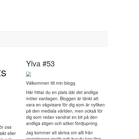
Ylva #53
ts
Välkommen till min blogg.
Här hittar du en plats där det andliga
möter vardagen. Bloggen är tänkt att
vara en vägvisare för dig som är nyfiken
på den mediala världen, men också för
dig som redan vandrat en bit på den
andliga stigen och söker fördjupning.
för oss
Jag kommer att skriva om allt från
ikt eller
energiernas språk och hur du kan lära