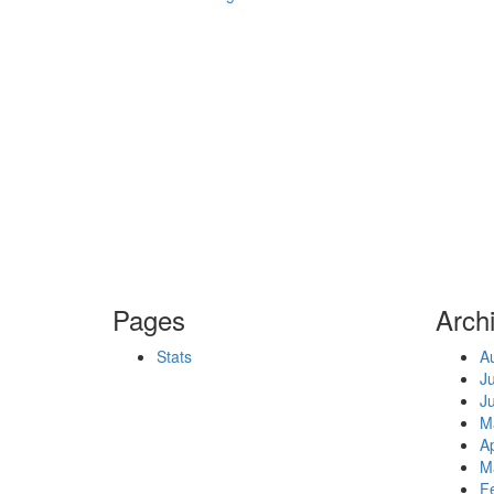
Pages
Arch
Stats
A
J
J
M
Ap
M
F