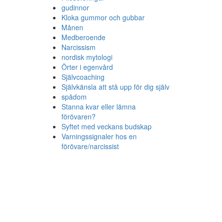
gudinnor
Kloka gummor och gubbar
Månen
Medberoende
Narcissism
nordisk mytologi
Örter i egenvård
Självcoaching
Självkänsla att stå upp för dig själv
spådom
Stanna kvar eller lämna
förövaren?
Syftet med veckans budskap
Varningssignaler hos en
förövare/narcissist