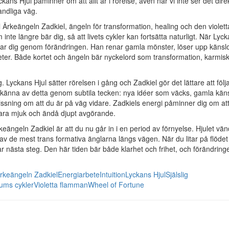
ckans Hjul påminner om att allt är i rörelse, även när vi inte ser det dire
andliga väg.
ill Ärkeängeln Zadkiel, ängeln för transformation, healing och den violett
nte längre bär dig, så att livets cykler kan fortsätta naturligt. När Lyck
dar dig genom förändringen. Han renar gamla mönster, löser upp käns
eter. Både kortet och ängeln bär nyckelord som transformation, karmis
 Lyckans Hjul sätter rörelsen i gång och Zadkiel gör det lättare att följ
kan känna av detta genom subtila tecken: nya idéer som väcks, gamla kä
rvissning om att du är på väg vidare. Zadkiels energi påminner dig om at
vara mjuk och ändå djupt avgörande.
geln Zadkiel är att du nu går in i en period av förnyelse. Hjulet vän
n av de mest trans formativa änglarna längs vägen. När du litar på flöde
ar nästa steg. Den här tiden bär både klarhet och frihet, och förändrin
rkeängeln Zadkiel
Energiarbete
Intuition
Lyckans Hjul
Själslig
ums cykler
Violetta flamman
Wheel of Fortune