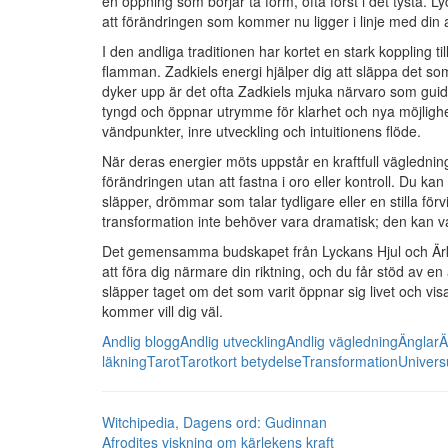
en öppning som börjar ta form, ofta först i det tysta. Ly
att förändringen som kommer nu ligger i linje med din 
I den andliga traditionen har kortet en stark koppling t
flamman. Zadkiels energi hjälper dig att släppa det som i
dyker upp är det ofta Zadkiels mjuka närvaro som gui
tyngd och öppnar utrymme för klarhet och nya möjligh
vändpunkter, inre utveckling och intuitionens flöde.
När deras energier möts uppstår en kraftfull vägledning.
förändringen utan att fastna i oro eller kontroll. Du 
släpper, drömmar som talar tydligare eller en stilla fö
transformation inte behöver vara dramatisk; den kan 
Det gemensamma budskapet från Lyckans Hjul och Ärkeän
att föra dig närmare din riktning, och du får stöd av e
släpper taget om det som varit öppnar sig livet och vis
kommer vill dig väl.
Andlig blogg
Andlig utveckling
Andlig vägledning
Änglar
Ä
läkning
Tarot
Tarotkort betydelse
Transformation
Univers
Witchipedia, Dagens ord: Gudinnan
Afrodites viskning om kärlekens kraft