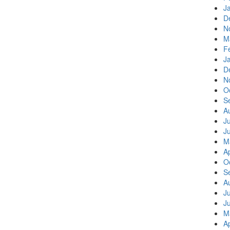
J
D
N
M
F
J
D
N
O
S
A
J
J
M
Ap
O
S
A
J
J
M
Ap