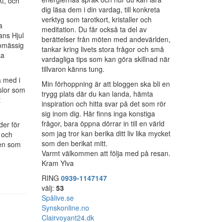
kt, och
dig läsa dem i din vardag, till konkreta
verktyg som tarotkort, kristaller och
a
meditation. Du får också ta del av
ans Hjul
berättelser från möten med andevärlden,
lomässig
tankar kring livets stora frågor och små
ka
vardagliga tips som kan göra skillnad när
tillvaron känns tung.
a med i
Min förhoppning är att bloggen ska bli en
nslor som
trygg plats där du kan landa, hämta
t
inspiration och hitta svar på det som rör
sig inom dig. Här finns inga konstiga
frågor, bara öppna dörrar in till en värld
der för
som jag tror kan berika ditt liv lika mycket
t och
som den berikat mitt.
gen som
Varmt välkommen att följa med på resan.
Kram Ylva
RING
0939-1147147
välj:
53
Spålive.se
Synskonline.no
Clairvoyant24.dk