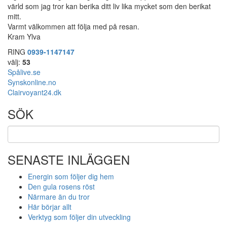
värld som jag tror kan berika ditt liv lika mycket som den berikat
mitt.
Varmt välkommen att följa med på resan.
Kram Ylva
RING
0939-1147147
välj:
53
Spålive.se
Synskonline.no
Clairvoyant24.dk
SÖK
SENASTE INLÄGGEN
Energin som följer dig hem
Den gula rosens röst
Närmare än du tror
Här börjar allt
Verktyg som följer din utveckling