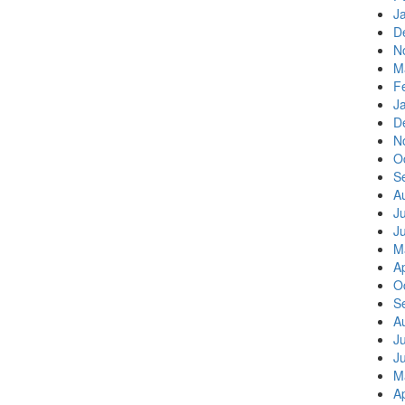
J
D
N
M
F
J
D
N
O
S
A
J
J
M
Ap
O
S
A
J
J
M
Ap