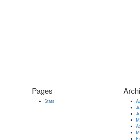
Pages
Arch
Stats
A
J
J
M
Ap
M
F