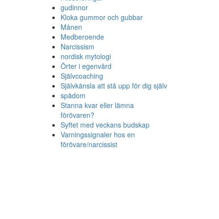
gudinnor
Kloka gummor och gubbar
Månen
Medberoende
Narcissism
nordisk mytologi
Örter i egenvård
Självcoaching
Självkänsla att stå upp för dig själv
spådom
Stanna kvar eller lämna
förövaren?
Syftet med veckans budskap
Varningssignaler hos en
förövare/narcissist