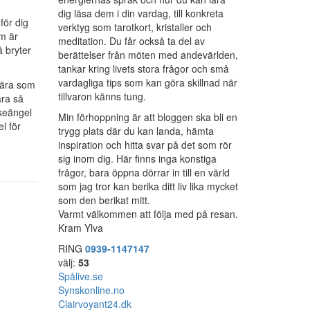
dig läsa dem i din vardag, till konkreta
för dig
verktyg som tarotkort, kristaller och
m är
meditation. Du får också ta del av
 bryter
berättelser från möten med andevärlden,
tankar kring livets stora frågor och små
vardagliga tips som kan göra skillnad när
kära som
tillvaron känns tung.
ara så
rkeängel
Min förhoppning är att bloggen ska bli en
l för
trygg plats där du kan landa, hämta
inspiration och hitta svar på det som rör
sig inom dig. Här finns inga konstiga
frågor, bara öppna dörrar in till en värld
som jag tror kan berika ditt liv lika mycket
som den berikat mitt.
Varmt välkommen att följa med på resan.
Kram Ylva
RING
0939-1147147
välj:
53
Spålive.se
Synskonline.no
Clairvoyant24.dk