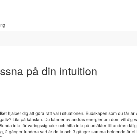
ing
sna på din intuition
vilket hjälper dig att göra rätt val i situationen. Budskapen som du får är 
gativ? Lita på känslan. Du känner av andras energier om dom vill dig vä
 Blunda inte för varingssignaler och hitta inte på ursäkter till andras dåli
ng, 2 gånger fundera vad är detta och 3 gånger samma beteende är ett