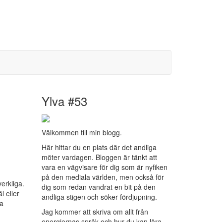
Ylva #53
Välkommen till min blogg.
Här hittar du en plats där det andliga
möter vardagen. Bloggen är tänkt att
vara en vägvisare för dig som är nyfiken
på den mediala världen, men också för
verkliga.
dig som redan vandrat en bit på den
l eller
andliga stigen och söker fördjupning.
ga
Jag kommer att skriva om allt från
energiernas språk och hur du kan lära