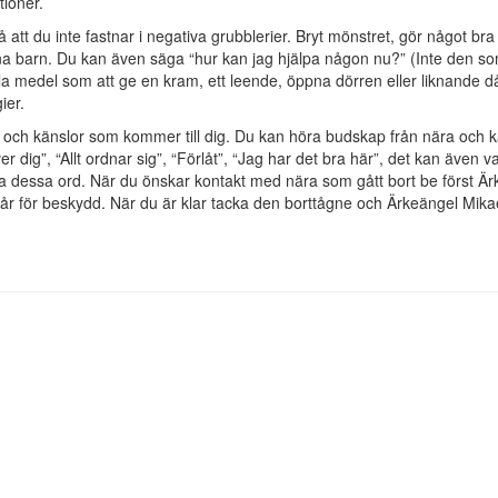
tioner.
att du inte fastnar i negativa grubblerier. Bryt mönstret, gör något bra 
na barn. Du kan även säga “hur kan jag hjälpa någon nu?” (Inte den so
 medel som att ge en kram, ett leende, öppna dörren eller liknande då
ier.
rd och känslor som kommer till dig. Du kan höra budskap från nära och 
er dig”, “Allt ordnar sig”, “Förlåt”, “Jag har det bra här”, det kan även v
a dessa ord. När du önskar kontakt med nära som gått bort be först Ä
tår för beskydd. När du är klar tacka den borttågne och Ärkeängel Mikae