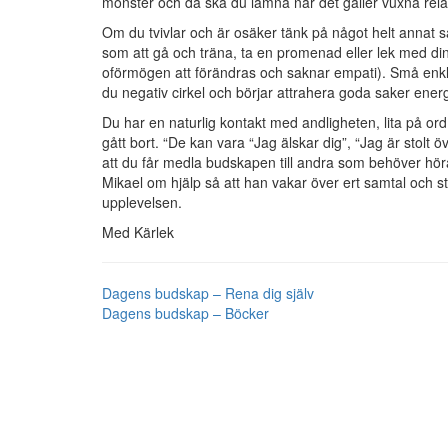
mönster och då ska du lämna när det gäller vuxna rela
Om du tvivlar och är osäker tänk på något helt annat så 
som att gå och träna, ta en promenad eller lek med di
oförmögen att förändras och saknar empati). Små enkla
du negativ cirkel och börjar attrahera goda saker energ
Du har en naturlig kontakt med andligheten, lita på o
gått bort. “De kan vara “Jag älskar dig”, “Jag är stolt öv
att du får medla budskapen till andra som behöver hör
Mikael om hjälp så att han vakar över ert samtal och s
upplevelsen.
Med Kärlek
Dagens budskap – Rena dig själv
Dagens budskap – Böcker