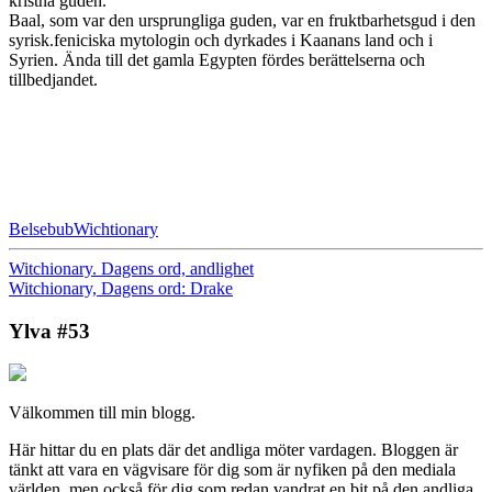
kristna guden.
Baal, som var den ursprungliga guden, var en fruktbarhetsgud i den
syrisk.feniciska mytologin och dyrkades i Kaanans land och i
Syrien. Ända till det gamla Egypten fördes berättelserna och
tillbedjandet.
Belsebub
Wichtionary
Witchionary. Dagens ord, andlighet
Witchionary, Dagens ord: Drake
Ylva #53
Välkommen till min blogg.
Här hittar du en plats där det andliga möter vardagen. Bloggen är
tänkt att vara en vägvisare för dig som är nyfiken på den mediala
världen, men också för dig som redan vandrat en bit på den andliga