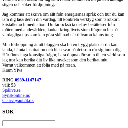
stigen och söker fördjupning.
Jag kommer att skriva om allt från energiernas språk och hur du kan
lära dig läsa dem i din vardag, till konkreta verktyg som tarotkort,
kristaller och meditation. Du får också ta del av berättelser från
möten med andevärlden, tankar kring livets stora frågor och små
vardagliga tips som kan göra skillnad när tillvaron känns tung.
Min förhoppning är att bloggen ska bli en trygg plats där du kan
landa, hämta inspiration och hitta svar på det som rör sig inom dig.
Här finns inga konstiga frågor, bara öppna dörrar in till en värld som
jag tror kan berika ditt liv lika mycket som den berikat mitt.
Varmt välkommen att följa med på resan.
Kram Ylva
RING
0939-1147147
välj:
53
Spålive.se
Synskonline.no
Clairvoyant24.dk
SÖK