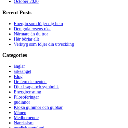
October 2020
Recent Posts
Energin som följer dig hem
Den gula rosens röst
Närmare än du tror
Här börjar allt
Verktyg som följer din utveckling
Categories
änglar
ärkeängel
Blog
De fem elementen
Djur i saga och symbolik
Energirensning
Filosoferingar
gudinnor
Kloka gummor och gubbar
Månen
Medberoende
Narcissism
nordisk mytologi