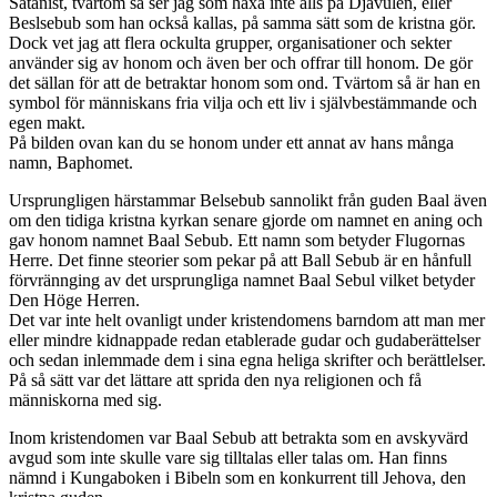
Satanist, tvärtom så ser jag som häxa inte alls på Djävulen, eller
Beslsebub som han också kallas, på samma sätt som de kristna gör.
Dock vet jag att flera ockulta grupper, organisationer och sekter
använder sig av honom och även ber och offrar till honom. De gör
det sällan för att de betraktar honom som ond. Tvärtom så är han en
symbol för människans fria vilja och ett liv i självbestämmande och
egen makt.
På bilden ovan kan du se honom under ett annat av hans många
namn, Baphomet.
Ursprungligen härstammar Belsebub sannolikt från guden Baal även
om den tidiga kristna kyrkan senare gjorde om namnet en aning och
gav honom namnet Baal Sebub. Ett namn som betyder Flugornas
Herre. Det finne steorier som pekar på att Ball Sebub är en hånfull
förvrännging av det ursprungliga namnet Baal Sebul vilket betyder
Den Höge Herren.
Det var inte helt ovanligt under kristendomens barndom att man mer
eller mindre kidnappade redan etablerade gudar och gudaberättelser
och sedan inlemmade dem i sina egna heliga skrifter och berättlelser.
På så sätt var det lättare att sprida den nya religionen och få
människorna med sig.
Inom kristendomen var Baal Sebub att betrakta som en avskyvärd
avgud som inte skulle vare sig tilltalas eller talas om. Han finns
nämnd i Kungaboken i Bibeln som en konkurrent till Jehova, den