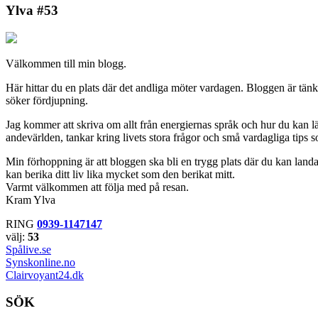
Ylva #53
Välkommen till min blogg.
Här hittar du en plats där det andliga möter vardagen. Bloggen är tän
söker fördjupning.
Jag kommer att skriva om allt från energiernas språk och hur du kan lär
andevärlden, tankar kring livets stora frågor och små vardagliga tips s
Min förhoppning är att bloggen ska bli en trygg plats där du kan landa,
kan berika ditt liv lika mycket som den berikat mitt.
Varmt välkommen att följa med på resan.
Kram Ylva
RING
0939-1147147
välj:
53
Spålive.se
Synskonline.no
Clairvoyant24.dk
SÖK