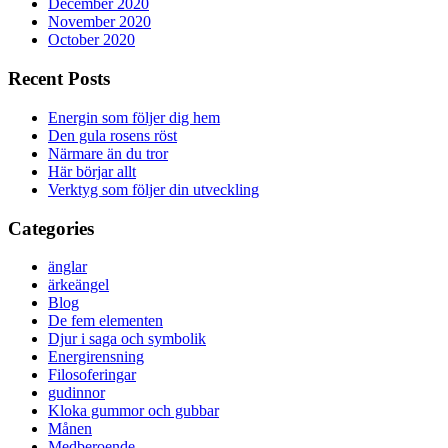
December 2020
November 2020
October 2020
Recent Posts
Energin som följer dig hem
Den gula rosens röst
Närmare än du tror
Här börjar allt
Verktyg som följer din utveckling
Categories
änglar
ärkeängel
Blog
De fem elementen
Djur i saga och symbolik
Energirensning
Filosoferingar
gudinnor
Kloka gummor och gubbar
Månen
Medberoende