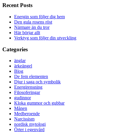
Recent Posts
Energin som följer dig hem
Den gula rosens röst
Närmare än du tror
Här börjar allt
Verktyg som följer din utveckling
Categories
änglar
ärkeängel
Blog
De fem elementen
Djur i saga och symbolik
Energirensning
Filosoferingar
gudinnor
Kloka gummor och gubbar
Månen
Medberoende
Narcissism
nordisk mytologi
Örter i egenvård