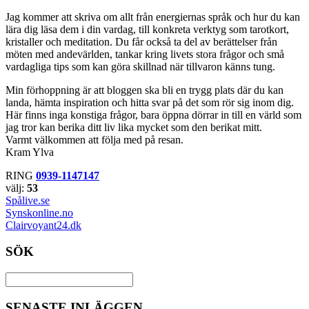
Jag kommer att skriva om allt från energiernas språk och hur du kan
lära dig läsa dem i din vardag, till konkreta verktyg som tarotkort,
kristaller och meditation. Du får också ta del av berättelser från
möten med andevärlden, tankar kring livets stora frågor och små
vardagliga tips som kan göra skillnad när tillvaron känns tung.
Min förhoppning är att bloggen ska bli en trygg plats där du kan
landa, hämta inspiration och hitta svar på det som rör sig inom dig.
Här finns inga konstiga frågor, bara öppna dörrar in till en värld som
jag tror kan berika ditt liv lika mycket som den berikat mitt.
Varmt välkommen att följa med på resan.
Kram Ylva
RING
0939-1147147
välj:
53
Spålive.se
Synskonline.no
Clairvoyant24.dk
SÖK
SENASTE INLÄGGEN