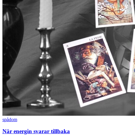
spådom
När energin svarar tillbaka