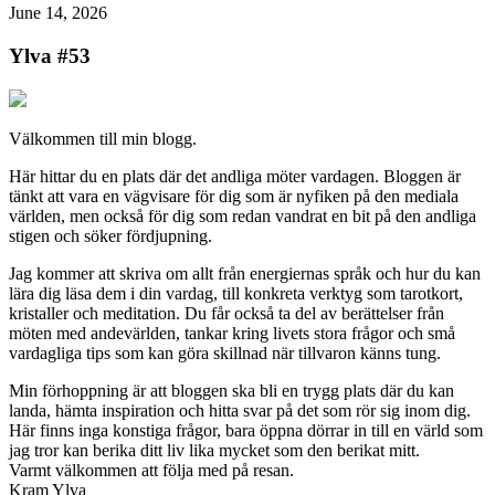
June 14, 2026
Ylva #53
Välkommen till min blogg.
Här hittar du en plats där det andliga möter vardagen. Bloggen är
tänkt att vara en vägvisare för dig som är nyfiken på den mediala
världen, men också för dig som redan vandrat en bit på den andliga
stigen och söker fördjupning.
Jag kommer att skriva om allt från energiernas språk och hur du kan
lära dig läsa dem i din vardag, till konkreta verktyg som tarotkort,
kristaller och meditation. Du får också ta del av berättelser från
möten med andevärlden, tankar kring livets stora frågor och små
vardagliga tips som kan göra skillnad när tillvaron känns tung.
Min förhoppning är att bloggen ska bli en trygg plats där du kan
landa, hämta inspiration och hitta svar på det som rör sig inom dig.
Här finns inga konstiga frågor, bara öppna dörrar in till en värld som
jag tror kan berika ditt liv lika mycket som den berikat mitt.
Varmt välkommen att följa med på resan.
Kram Ylva