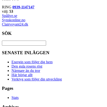
RING
0939-1147147
välj:
53
Spålive.se
Synskonline.no
Clairvoyant24.dk
SÖK
SENASTE INLÄGGEN
Energin som följer dig hem
Den gula rosens röst
Närmare än du tror
Här börjar allt
Verktyg som följer din utveckling
Pages
Stats
Archives