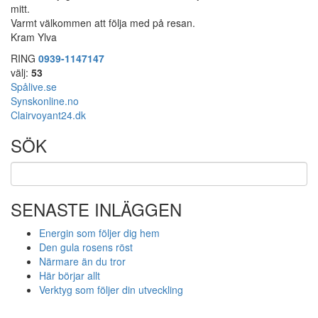
mitt.
Varmt välkommen att följa med på resan.
Kram Ylva
RING
0939-1147147
välj:
53
Spålive.se
Synskonline.no
Clairvoyant24.dk
SÖK
SENASTE INLÄGGEN
Energin som följer dig hem
Den gula rosens röst
Närmare än du tror
Här börjar allt
Verktyg som följer din utveckling