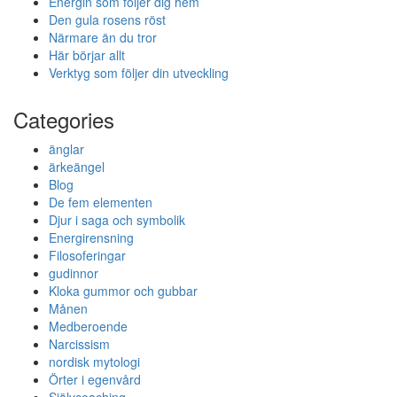
Energin som följer dig hem
Den gula rosens röst
Närmare än du tror
Här börjar allt
Verktyg som följer din utveckling
Categories
änglar
ärkeängel
Blog
De fem elementen
Djur i saga och symbolik
Energirensning
Filosoferingar
gudinnor
Kloka gummor och gubbar
Månen
Medberoende
Narcissism
nordisk mytologi
Örter i egenvård