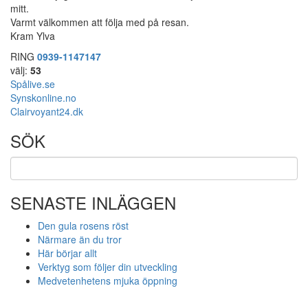
mitt.
Varmt välkommen att följa med på resan.
Kram Ylva
RING
0939-1147147
välj:
53
Spålive.se
Synskonline.no
Clairvoyant24.dk
SÖK
SENASTE INLÄGGEN
Den gula rosens röst
Närmare än du tror
Här börjar allt
Verktyg som följer din utveckling
Medvetenhetens mjuka öppning