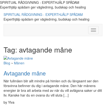
SPIRITUAL RÅDGIVNING - EXPERTHJÄLP SPÅDAM
Experthjälp spådam ger vägledning, budskap och healing
SPIRITUAL RÅDGIVNING - EXPERTHJÄLP SPÅDAM
Experthjälp spådam ger vägledning, budskap och healing
Toggle
Navigati
Tag:
avtagande måne
Blog
~
Månen
Avtagande måne
När fullmåen blir allt mindre på himlen och du långsamt ser den
försvinna befinner du dig i avtagande måne. Den här månens
energier är bra att arbeta med av när du vill avlägsna saker ur ditt
liv. Kanske har du en ovana du vill sluta […]
by Ylva