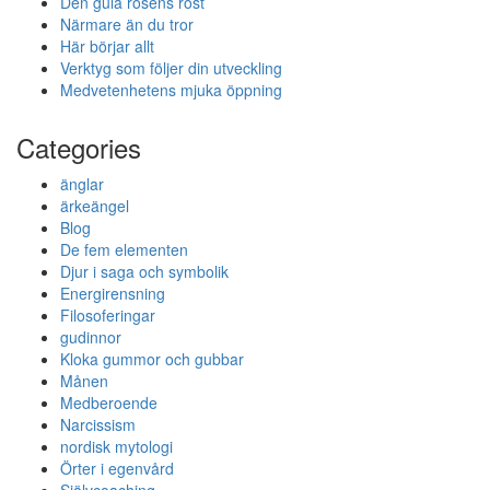
Den gula rosens röst
Närmare än du tror
Här börjar allt
Verktyg som följer din utveckling
Medvetenhetens mjuka öppning
Categories
änglar
ärkeängel
Blog
De fem elementen
Djur i saga och symbolik
Energirensning
Filosoferingar
gudinnor
Kloka gummor och gubbar
Månen
Medberoende
Narcissism
nordisk mytologi
Örter i egenvård