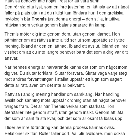
Rättvisa behöver inte höjas i röst för att vara sann.
Den rör sig ofta tyst, som en inre justering, en känsla av att något
faller på plats utan att du riktigt kan förklara hur. I den grekiska
mytologin bär
Themis
just denna energi – den stilla, intuitiva
rättvisan som verkar genom balans snarare än kamp.
Themis möter dig inte genom dom, utan genom klarhet. Hon
påminner om att rättvisa inte alltid ser ut som upprättelse i yttre
mening. Ibland är den en lättnad. Ibland ett avslut. Ibland en inre
visshet om att du inte längre behöver bära det som aldrig var ditt
ansvar.
När hennes energi är närvarande känns det som om något inom
dig vet. Du slutar förklara. Slutar försvara. Slutar väga varje steg
mot andras förväntningar. I stället uppstår ett lugn som säger:
detta är rätt, även om det inte är bekvämt.
Rättvisa i andlig mening handlar om samklang. När handling,
avsikt och sanning möts uppstår ordning utan att något behöver
tvingas fram. Det är här Themis verkar som starkast. Hon
återställer inte genom straff, utan genom insikt. Genom att låta
det som är sant få stå kvar, och det som är osant få lösas upp.
I tider av inre förändring kan denna process kännas oviss.
Relationer skiftar. Roller faller bort. Val blir tydligare, men också