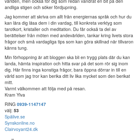
världen, men också för dig som redan vandrat en bit på den
andliga stigen och söker fördjupning.
Jag kommer att skriva om allt från energiernas språk och hur du
kan lära dig läsa dem i din vardag, till konkreta verktyg som
tarotkort, kristaller och meditation. Du får också ta del av
berättelser från möten med andevärlden, tankar kring livets stora
frågor och små vardagliga tips som kan göra skillnad när tillvaron
känns tung.
Min förhoppning är att bloggen ska bli en trygg plats där du kan
landa, hämta inspiration och hitta svar på det som rör sig inom
dig. Här finns inga konstiga frågor, bara öppna dörrar in till en
värld som jag tror kan berika ditt liv lika mycket som den berikat
mitt.
Varmt välkommen att följa med på resan.
Kram Ylva
RING
0939-1147147
välj:
53
Spålive.se
Synskonline.no
Clairvoyant24.dk