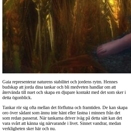
Gaia
representerar
naturens
stabilitet
och
jordens
rytm.
Hennes
budskap
att
jorda
dina
tankar
och
bli
medveten
handlar
om
att
återvända
till
nuet
och
skapa
en
djupare
kontakt
med
det
som
sker
i
detta
ögonblick.
Tankar
rör
sig
ofta
mellan
det
förflutna
och
framtiden.
De
kan
skapa
oro
över
sådant
som
ännu
inte
hänt
eller
fastna
i
minnen
från
det
som
redan
passerat.
När
tankarna
driver
iväg
på
detta
sätt
kan
det
vara
svårt
att
känna
sig
närvarande
i
livet.
Sinnet
vandrar,
medan
verkligheten
sker
här
och
nu.