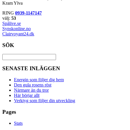
Kram Ylva
RING
0939-1147147
välj:
53
Spålive.se
Synskonline.no
Clairvoyant24.dk
SÖK
SENASTE INLÄGGEN
Energin som följer dig hem
Den gula rosens röst
Närmare än du tror
Här börjar allt
Verktyg som följer din utveckling
Pages
Stats