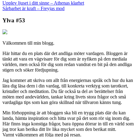
Upplev ljuset i ditt sinne – Athenas klarhet
Sårbarhet är kraft – Freyjas mod
Ylva #53
Välkommen till min blogg.
Här hittar du en plats där det andliga möter vardagen. Bloggen är
tänkt att vara en vägvisare för dig som är nyfiken på den mediala
världen, men också för dig som redan vandrat en bit på den andliga
stigen och söker fördjupning.
Jag kommer att skriva om allt från energiernas språk och hur du kan
lära dig läsa dem i din vardag, till konkreta verktyg som tarotkort,
kristaller och meditation. Du får också ta del av berättelser från
möten med andevärlden, tankar kring livets stora frågor och små
vardagliga tips som kan göra skillnad när tillvaron känns tung.
Min förhoppning är att bloggen ska bli en trygg plats där du kan
landa, hämta inspiration och hitta svar på det som rör sig inom dig.
Här finns inga konstiga frågor, bara öppna dörrar in till en värld som
jag tror kan berika ditt liv lika mycket som den berikat mitt.
Varmt välkommen att följa med på resan.