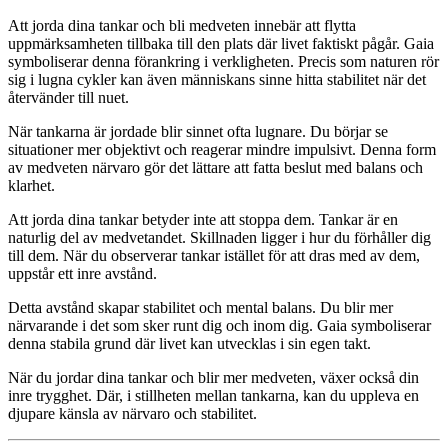
Att
jorda
dina
tankar
och
bli
medveten
innebär
att
flytta
uppmärksamheten
tillbaka
till
den
plats
där
livet
faktiskt
pågår.
Gaia
symboliserar
denna
förankring
i
verkligheten.
Precis
som
naturen
rör
sig
i
lugna
cykler
kan
även
människans
sinne
hitta
stabilitet
när
det
återvänder
till
nuet.
När
tankarna
är
jordade
blir
sinnet
ofta
lugnare.
Du
börjar
se
situationer
mer
objektivt
och
reagerar
mindre
impulsivt.
Denna
form
av
medveten
närvaro
gör
det
lättare
att
fatta
beslut
med
balans
och
klarhet.
Att
jorda
dina
tankar
betyder
inte
att
stoppa
dem.
Tankar
är
en
naturlig
del
av
medvetandet.
Skillnaden
ligger
i
hur
du
förhåller
dig
till
dem.
När
du
observerar
tankar
istället
för
att
dras
med
av
dem,
uppstår
ett
inre
avstånd.
Detta
avstånd
skapar
stabilitet
och
mental
balans.
Du
blir
mer
närvarande
i
det
som
sker
runt
dig
och
inom
dig.
Gaia
symboliserar
denna
stabila
grund
där
livet
kan
utvecklas
i
sin
egen
takt.
När
du
jordar
dina
tankar
och
blir
mer
medveten,
växer
också
din
inre
trygghet.
Där,
i
stillheten
mellan
tankarna,
kan
du
uppleva
en
djupare
känsla
av
närvaro
och
stabilitet.