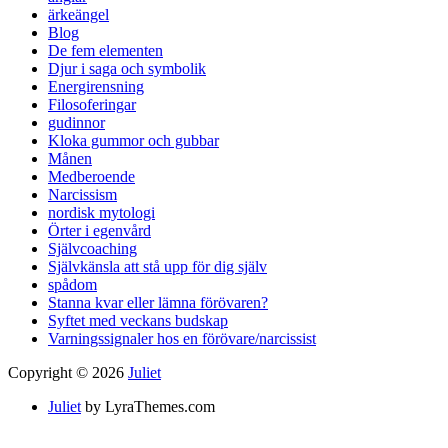
ärkeängel
Blog
De fem elementen
Djur i saga och symbolik
Energirensning
Filosoferingar
gudinnor
Kloka gummor och gubbar
Månen
Medberoende
Narcissism
nordisk mytologi
Örter i egenvård
Självcoaching
Självkänsla att stå upp för dig själv
spådom
Stanna kvar eller lämna förövaren?
Syftet med veckans budskap
Varningssignaler hos en förövare/narcissist
Copyright © 2026
Juliet
Juliet
by LyraThemes.com